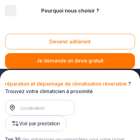
Pourquoi nous choisir ?
Accueil
/
Second œuvre
/
Climatisation
/
réparation et dépannage de climatisation
/
réparation et dépannage de climatisation réversible
Devenir adhérent
Réparation et dépannage de climatisation
réversible
Je demande un devis gratuit
réparation et dépannage de climatisation réversible
?
Trouvez votre climaticien à proximité
Voir par prestation
Top 30
des entreprises recommandées pour votre projet