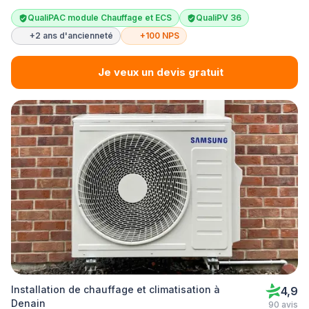
QualiPAC module Chauffage et ECS
QualiPV 36
+2 ans d'ancienneté
+100 NPS
Je veux un devis gratuit
Installation de chauffage et climatisation à
4,9
Denain
90 avis