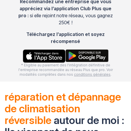
Recommandez une entreprise que vous
appréciez via l’application Club Plus que
pro :
si elle rejoint notre réseau, vous gagnez
250€ !
Téléchargez l’application et soyez
récompensé
* Eligible au paiement dès l'intégration définitive de
l'entreprise recommandée au réseau Plus que pro. Voir
modalités complètes dans nos
conditions générales
.
réparation et dépannage
de climatisation
réversible
autour de moi :