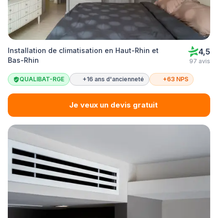
Installation de climatisation en Haut-Rhin et
4,5
Bas-Rhin
97 avis
QUALIBAT-RGE
+16 ans d'ancienneté
+63 NPS
Je veux un devis gratuit