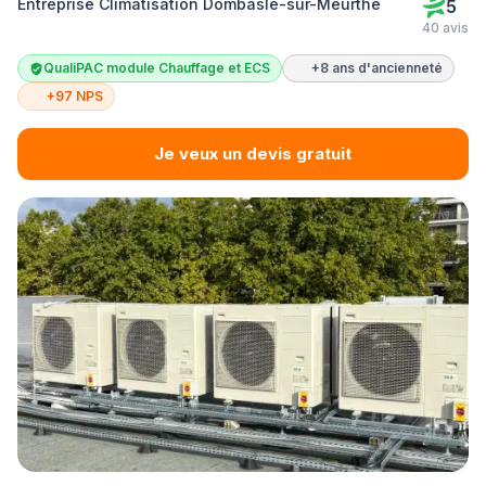
Entreprise Climatisation Dombasle-sur-Meurthe
5
40 avis
QualiPAC module Chauffage et ECS
+8 ans d'ancienneté
+97 NPS
Je veux un devis gratuit