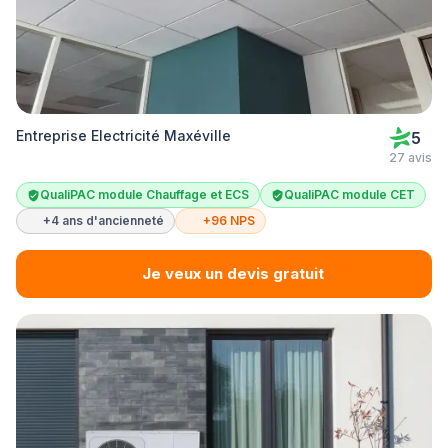
Entreprise Electricité Maxéville
5
27 avis
QualiPAC module Chauffage et ECS
QualiPAC module CET
+4 ans d'ancienneté
+96 NPS
Je veux un devis gratuit