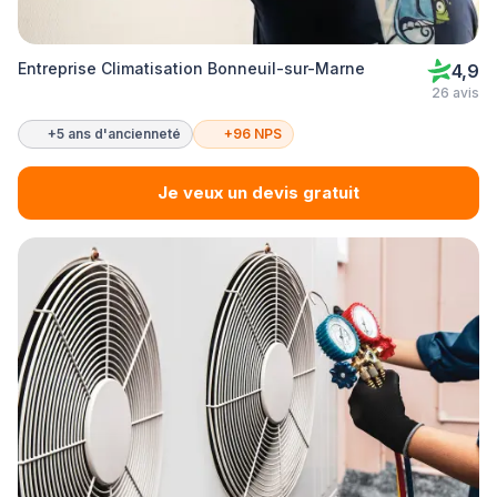
Entreprise Climatisation Bonneuil-sur-Marne
4,9
26 avis
+5 ans d'ancienneté
+96 NPS
Je veux un devis gratuit