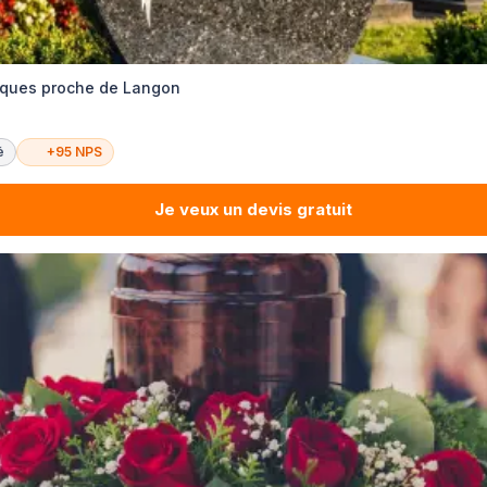
èques proche de Langon
é
+95 NPS
Je veux un devis gratuit