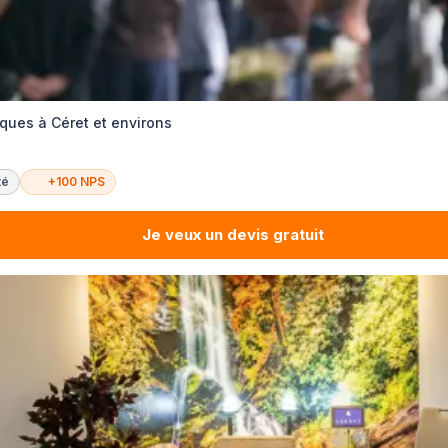
ques à Céret et environs
té
+100 NPS
Je veux un devis gratuit