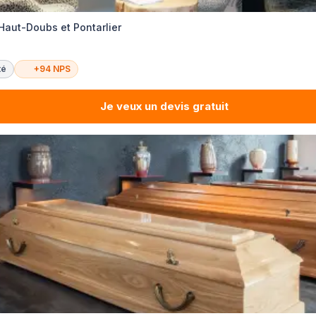
Haut-Doubs et Pontarlier
té
+94 NPS
Je veux un devis gratuit