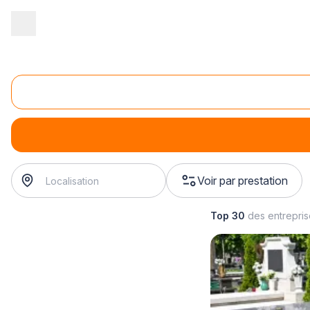
Accueil
/
Pompes funèbres
/
Obsèques
/
service funéraire
/
tha
Thanatopraxie
thanatopraxie
? Trouvez votre conseiller funéraire à prox
Voir par prestation
Top 30
des entrepri