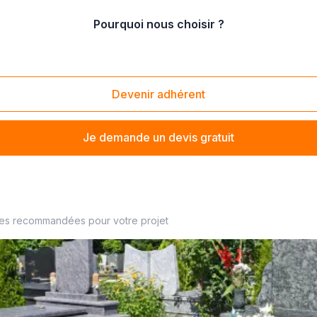
Pourquoi nous choisir ?
natopraxie
Devenir adhérent
Je demande un devis gratuit
imité
ses recommandées pour votre projet