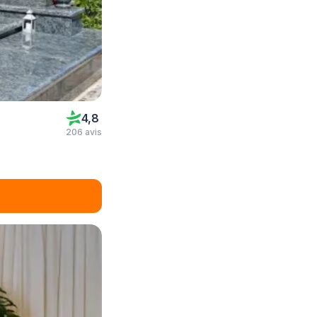
4,8
206 avis