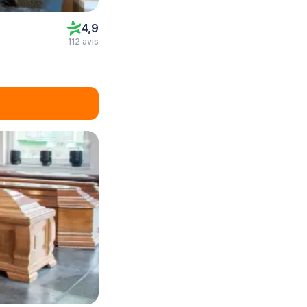
4,9
112 avis