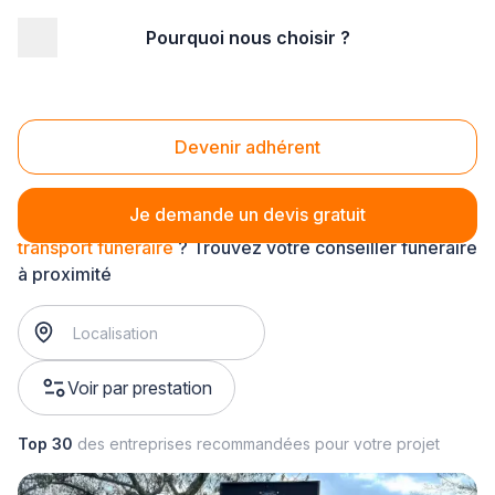
Pourquoi nous choisir ?
Accueil
/
Pompes funèbres
/
Obsèques
/
service funéraire
/
transport funéraire
Transport funéraire
Devenir adhérent
Je demande un devis gratuit
transport funéraire
? Trouvez votre conseiller funéraire
à proximité
Voir par prestation
Top 30
des entreprises recommandées pour votre projet