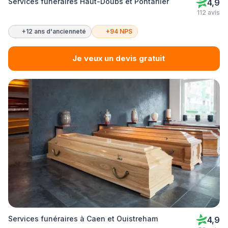
Services funéraires Haut-Doubs et Pontarlier
4,9
112 avis
+12 ans d'ancienneté
+94 NPS
Je veux un devis gratuit
Services funéraires à Caen et Ouistreham
4,9