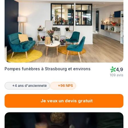
Pompes funèbres à Strasbourg et environs
4,9
109 avis
+4 ans d'ancienneté
+96 NPS
Je veux un devis gratuit