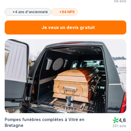
58 avis
+4 ans d'ancienneté
+94 NPS
Je veux un devis gratuit
Pompes funèbres complètes à Vitré en
4,8
Bretagne
351 avis