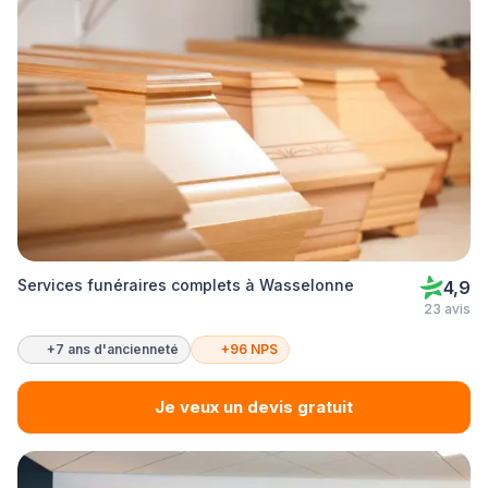
Services funéraires complets à Wasselonne
4,9
23 avis
+7 ans d'ancienneté
+96 NPS
Je veux un devis gratuit