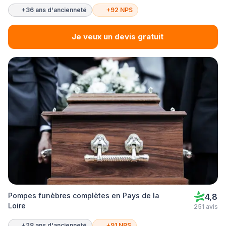
+36 ans d'ancienneté
+92 NPS
Je veux un devis gratuit
Pompes funèbres complètes en Pays de la
4,8
Loire
251 avis
+28 ans d'ancienneté
+91 NPS