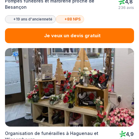
Pompes funèbres et marbrerie proche de
4,8
Besançon
236 avis
+19 ans d'ancienneté
+88 NPS
Je veux un devis gratuit
Organisation de funérailles à Haguenau et
4,9