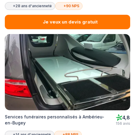
+28 ans d'ancienneté
+90 NPS
Je veux un devis gratuit
Services funéraires personnalisés à Ambérieu-
4,8
en-Bugey
156 avis
+14 ans d'ancienneté
+88 NPS