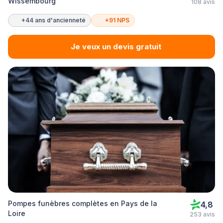
Wissembourg
108 avis
+44 ans d'ancienneté
+91 NPS
Je veux un devis gratuit
Pompes funèbres complètes en Pays de la
4,8
Loire
253 avis