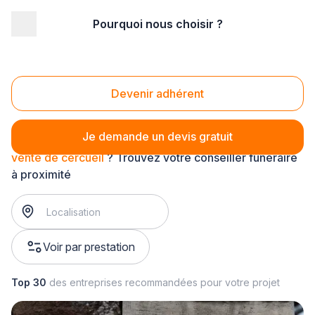
Pourquoi nous choisir ?
Accueil
/
Pompes funèbres
/
Obsèques
/
articles funéraire
/
vente de cercueil
Vente de cercueil
Devenir adhérent
Je demande un devis gratuit
vente de cercueil
? Trouvez votre conseiller funéraire
à proximité
Voir par prestation
Top 30
des entreprises recommandées pour votre projet