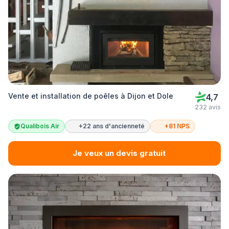
Vente et installation de poêles à Dijon et Dole
4,7
232 avis
Qualibois Air
+22 ans d'ancienneté
+81 NPS
Je veux un devis gratuit