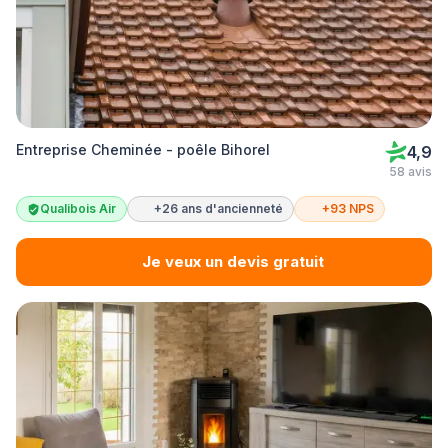
Entreprise Cheminée - poêle Bihorel
4,9
58 avis
Qualibois Air
+26 ans d'ancienneté
+93 NPS
Je veux un devis gratuit