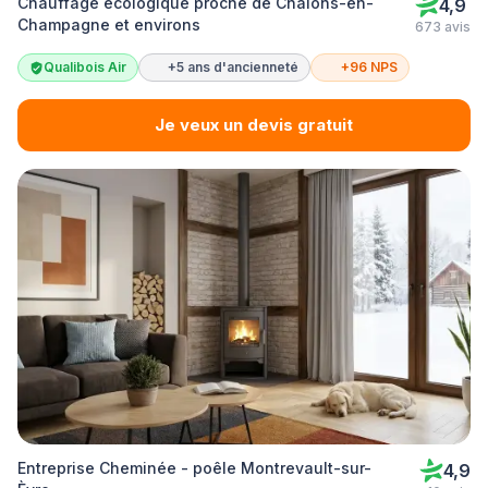
Chauffage écologique proche de Châlons-en-
4,9
Champagne et environs
673 avis
Qualibois Air
+5 ans d'ancienneté
+96 NPS
Je veux un devis gratuit
Entreprise Cheminée - poêle Montrevault-sur-
4,9