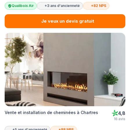
Qualibois Air
+3 ans d'ancienneté
+82 NPS
Je veux un devis gratuit
Vente et installation de cheminées à Chartres
4,8
16 avis
+5 ans d'ancienneté
+88 NPS