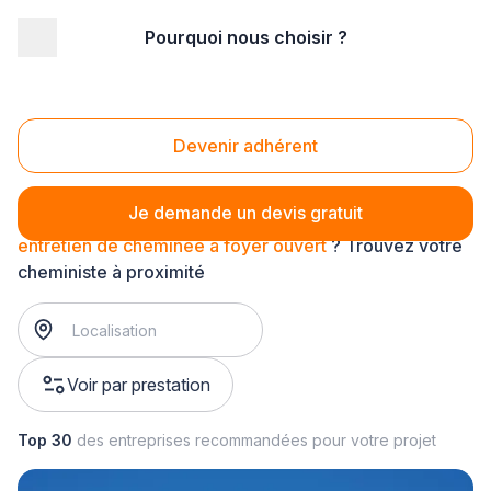
Pourquoi nous choisir ?
Accueil
/
Second œuvre
/
Cheminée - poêle
/
entretien de cheminée
/
entretien de cheminée à foyer ouvert
Entretien de cheminée à foyer ouvert
Devenir adhérent
Je demande un devis gratuit
entretien de cheminée à foyer ouvert
? Trouvez votre
cheministe à proximité
Voir par prestation
Top 30
des entreprises recommandées pour votre projet