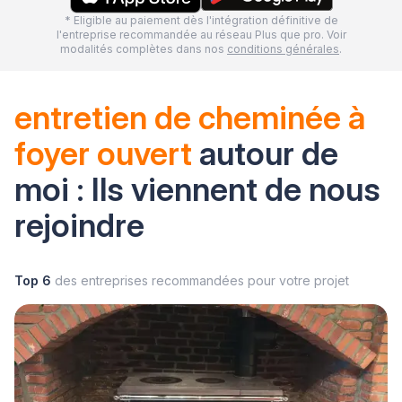
* Eligible au paiement dès l'intégration définitive de
l'entreprise recommandée au réseau Plus que pro. Voir
modalités complètes dans nos
conditions générales
.
entretien de cheminée à
foyer ouvert
autour de
moi : Ils viennent de nous
rejoindre
Top 6
des entreprises recommandées pour votre projet