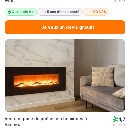
Èvre
10 avis
Qualibois Air
+5 ans d'ancienneté
+90 NPS
Je veux un devis gratuit
Vente et pose de poêles et cheminées à
4,7
Vannes
113 avis