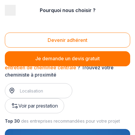
Pourquoi nous choisir ?
Accueil
/
Second œuvre
/
Cheminée - poêle
/
entretien de cheminée
/
entretien de cheminée centrale
Entretien de cheminée centrale
Devenir adhérent
Je demande un devis gratuit
entretien de cheminée centrale
? Trouvez votre
cheministe à proximité
Voir par prestation
Top 30
des entreprises recommandées pour votre projet