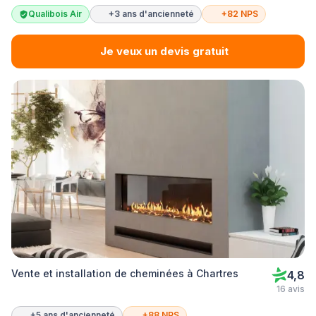
Qualibois Air
+3 ans d'ancienneté
+82 NPS
Je veux un devis gratuit
Vente et installation de cheminées à Chartres
4,8
16 avis
+5 ans d'ancienneté
+88 NPS