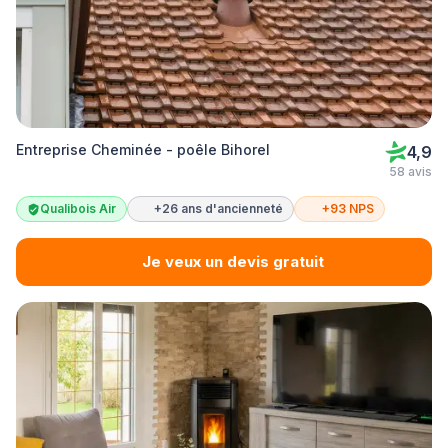
Entreprise Cheminée - poêle Bihorel
4,9
58 avis
Qualibois Air
+26 ans d'ancienneté
+93 NPS
Je veux un devis gratuit