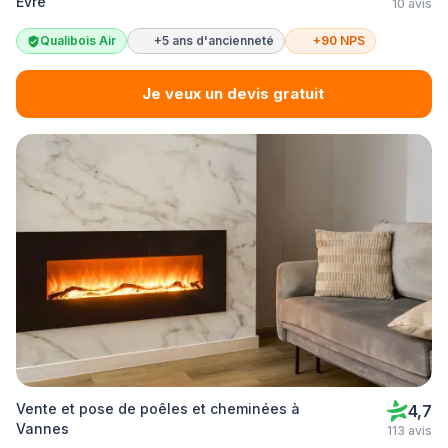
Èvre
10 avis
Qualibois Air
+5 ans d'ancienneté
+90 NPS
Je veux un devis gratuit
Vente et pose de poêles et cheminées à
4,7
Vannes
113 avis