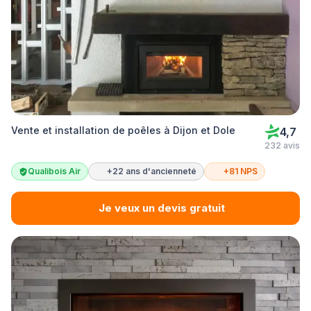
Vente et installation de poêles à Dijon et Dole
4,7
232 avis
Qualibois Air
+22 ans d'ancienneté
+81 NPS
Je veux un devis gratuit