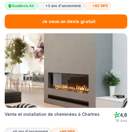
Qualibois Air
+3 ans d'ancienneté
+82 NPS
Je veux un devis gratuit
Vente et installation de cheminées à Chartres
4,8
16 avis
+5 ans d'ancienneté
+88 NPS