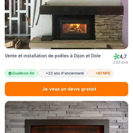
Vente et installation de poêles à Dijon et Dole
4,7
232 avis
Qualibois Air
+22 ans d'ancienneté
+81 NPS
Je veux un devis gratuit