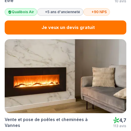
Èvre
10 avis
Qualibois Air
+5 ans d'ancienneté
+90 NPS
Je veux un devis gratuit
Vente et pose de poêles et cheminées à
4,7
Vannes
113 avis