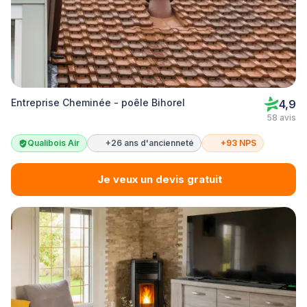
Entreprise Cheminée - poêle Bihorel
4,9
58 avis
Qualibois Air
+26 ans d'ancienneté
+93 NPS
Je veux un devis gratuit