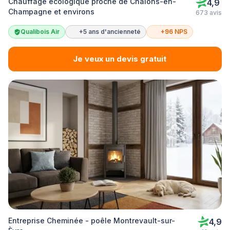
Chauffage écologique proche de Châlons-en-
4,9
Champagne et environs
673 avis
Qualibois Air
+5 ans d'ancienneté
+96 NPS
Je veux un devis gratuit
Entreprise Cheminée - poêle Montrevault-sur-
4,9