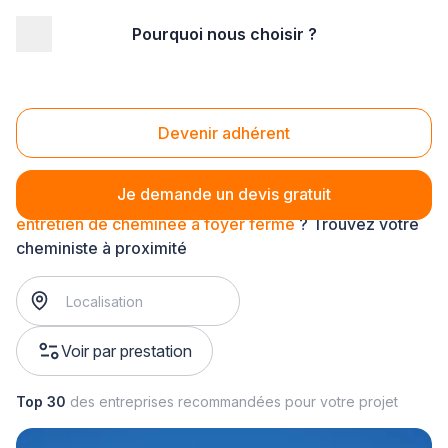
Pourquoi nous choisir ?
Accueil
/
Second œuvre
/
Cheminée - poêle
/
entretien de cheminée
/
entretien de cheminée à foyer fermé
Entretien de cheminée à foyer fermé
Devenir adhérent
Je demande un devis gratuit
entretien de cheminée à foyer fermé
? Trouvez votre
cheministe à proximité
Voir par prestation
Top 30
des entreprises recommandées pour votre projet