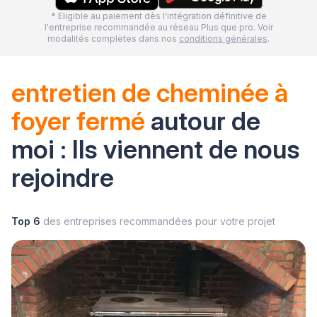
* Eligible au paiement dès l'intégration définitive de
l'entreprise recommandée au réseau Plus que pro. Voir
modalités complètes dans nos
conditions générales
.
entretien de cheminée à
foyer fermé
autour de
moi : Ils viennent de nous
rejoindre
Top 6
des entreprises recommandées pour votre projet