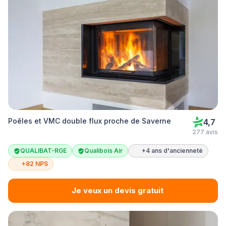
Poêles et VMC double flux proche de Saverne
4,7
277 avis
QUALIBAT-RGE
Qualibois Air
+4 ans d'ancienneté
+82 NPS
Je veux un devis gratuit