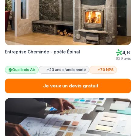
Entreprise Cheminée - poêle Épinal
4,6
629 avis
Qualibois Air
+23 ans d'ancienneté
+70 NPS
Je veux un devis gratuit