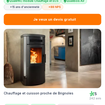
QualiPAC module Chauffage et ECS
Qualibois Air
+15 ans d'ancienneté
+88 NPS
Je veux un devis gratuit
Chauffage et cuisson proche de Brignoles
5
242 avis