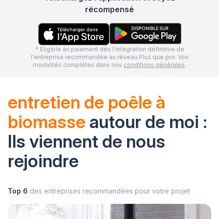
récompensé
* Eligible au paiement dès l'intégration définitive de
l'entreprise recommandée au réseau Plus que pro. Voir
modalités complètes dans nos
conditions générales
.
entretien de poêle à
biomasse
autour de moi :
Ils viennent de nous
rejoindre
Top 6
des entreprises recommandées pour votre projet