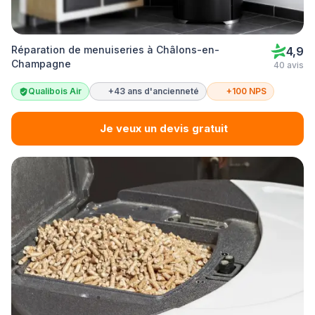
Réparation de menuiseries à Châlons-en-
4,9
Champagne
40 avis
Qualibois Air
+43 ans d'ancienneté
+100 NPS
Je veux un devis gratuit