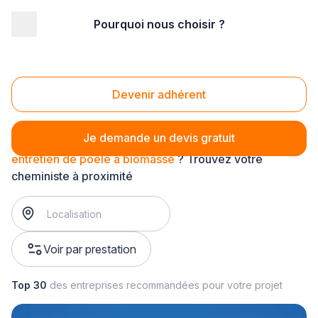
Pourquoi nous choisir ?
Accueil
/
Second œuvre
/
Cheminée - poêle
/
entretien de poêle
/
entretien de poêle à biomasse
Entretien de poêle à biomasse
Devenir adhérent
Je demande un devis gratuit
entretien de poêle à biomasse
? Trouvez votre
cheministe à proximité
Voir par prestation
Top 30
des entreprises recommandées pour votre projet