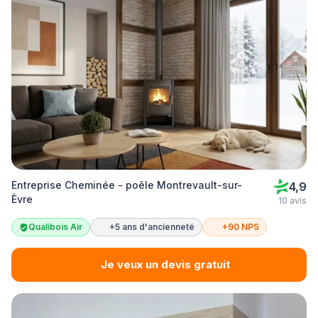
Entreprise Cheminée - poêle Montrevault-sur-
4,9
Èvre
10 avis
Qualibois Air
+5 ans d'ancienneté
+90 NPS
Je veux un devis gratuit