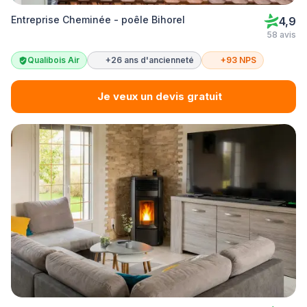
Entreprise Cheminée - poêle Bihorel
4,9
58 avis
Qualibois Air
+26 ans d'ancienneté
+93 NPS
Je veux un devis gratuit