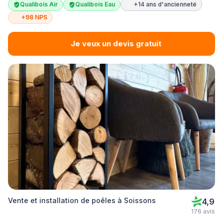
Qualibois Air
Qualibois Eau
+14 ans d'ancienneté
+98 NPS
Je veux un devis gratuit
Vente et installation de poêles à Soissons
4,9
176 avis